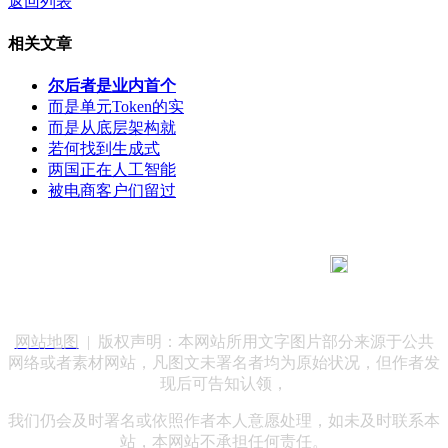
返回列表
相关文章
尔后者是业内首个
而是单元Token的实
而是从底层架构就
若何找到生成式
两国正在人工智能
被电商客户们留过
183 9181 6005
客服热线：
客服QQ：10014803 公司地址：陕西省咸阳市秦都区世纪大
道华宇双子星A座 法律顾问：陕西润丰律师事务所
网站地图
| 版权声明：本网站所用文字图片部分来源于公共
网络或者素材网站，凡图文未署名者均为原始状况，但作者发
现后可告知认领，
我们仍会及时署名或依照作者本人意愿处理，如未及时联系本
站，本网站不承担任何责任。