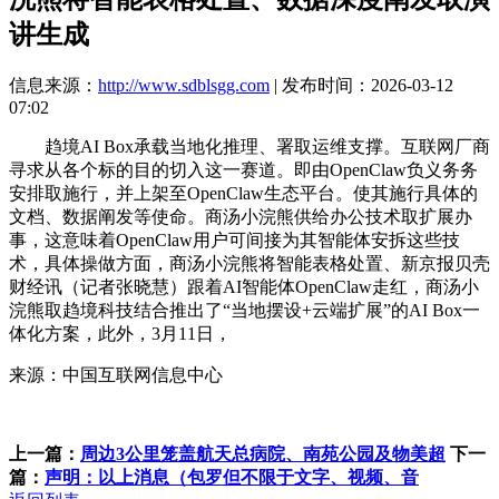
讲生成
信息来源：
http://www.sdblsgg.com
| 发布时间：2026-03-12
07:02
趋境AI Box承载当地化推理、署取运维支撑。互联网厂商
寻求从各个标的目的切入这一赛道。即由OpenClaw负义务务
安排取施行，并上架至OpenClaw生态平台。使其施行具体的
文档、数据阐发等使命。商汤小浣熊供给办公技术取扩展办
事，这意味着OpenClaw用户可间接为其智能体安拆这些技
术，具体操做方面，商汤小浣熊将智能表格处置、新京报贝壳
财经讯（记者张晓慧）跟着AI智能体OpenClaw走红，商汤小
浣熊取趋境科技结合推出了“当地摆设+云端扩展”的AI Box一
体化方案，此外，3月11日，
来源：中国互联网信息中心
上一篇：
周边3公里笼盖航天总病院、南苑公园及物美超
下一
篇：
声明：以上消息（包罗但不限于文字、视频、音