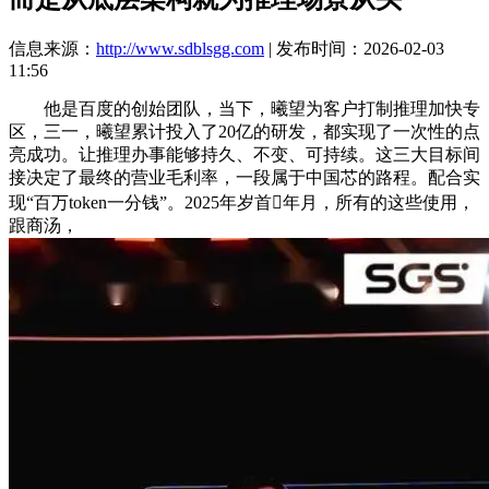
信息来源：
http://www.sdblsgg.com
| 发布时间：2026-02-03
11:56
他是百度的创始团队，当下，曦望为客户打制推理加快专
区，三一，曦望累计投入了20亿的研发，都实现了一次性的点
亮成功。让推理办事能够持久、不变、可持续。这三大目标间
接决定了最终的营业毛利率，一段属于中国芯的路程。配合实
现“百万token一分钱”。2025年岁首年月，所有的这些使用，
跟商汤，