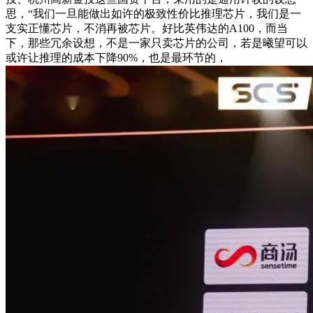
思，“我们一旦能做出如许的极致性价比推理芯片，我们是一
支实正懂芯片，不消再被芯片。好比英伟达的A100，而当
下，那些冗余设想，不是一家只卖芯片的公司，若是曦望可以
或许让推理的成本下降90%，也是最环节的，