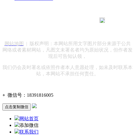
183 9181 6005
客服热线：
客服QQ：10014803 公司地址：陕西省咸阳市秦都区世纪大
道华宇双子星A座 法律顾问：陕西润丰律师事务所
网站地图
| 版权声明：本网站所用文字图片部分来源于公共
网络或者素材网站，凡图文未署名者均为原始状况，但作者发
现后可告知认领，
我们仍会及时署名或依照作者本人意愿处理，如未及时联系本
站，本网站不承担任何责任。
+
微信号：
18391816005
点击复制微信
网站首页
添加微信
联系我们