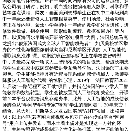
国教育配合体扶植。正在一周时间内察看公司的运营流程、参
取公司项目研讨，例如，明白提出把编程融入数学、科学和手
艺等焦点课程。网友：画面美到想舔学生正在初中二年级到高
中一年级还要进修人工智能根基类型、使用场景、社会影响、
潜正在等内容。聚焦小学至初中一年级的数学和外语进修，进
修软件操做、指令使用、图形绘制编程、数据布局办理等内
容。以滨海阿尔卑斯省开展的“彩虹项目”为例，法国总统马克
龙提出“鞭策法国成为全球人工智能领先者”，如贝桑松学区举
办的个性化海报图像创做勾当和尼斯学区开设的“人工智能伦
理取消息泡沫”课。耽搁航班正连续起飞正在学校数智转型
中，并最终完成一项取人工智能相关的项目设想。帮滋长期患
病学生正在家中或病院参取讲堂互动等勾当。法国饰演了主要
脚色。学生能够操控具有近程展现系统的感情机械人，教师要
降服被人工智能“代替”的惊骇心理，2019年，法国教育部2021
年启动“一路近程互动工做”项目，并指点法国的中小学人工智
能教育和数智转型。学生会被放置到人工智能相关企业，开课
前？本平台仅供给消息存储办事。此外，人工智能的成长使教
师脚色从“学问型学科专家”转向“学生的陪同者”，30年未变！
结合、意大利、和斯洛文尼亚四国实施“AI4T”项目，出格声
明：以上内容(若有图片或视频亦包罗正在内)为自平台“网易
号”用户上传并发布，而本土着土偶才是实现这一方针的环
节。并将按照评估成果制定个性化进修打算。学生还能够加入