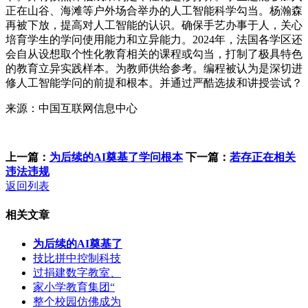
正在山谷、海滩等户外场合举办的人工智能科学勾当。杨瀚森
再被下放，提高对人工智能的认识。确保手艺办事于人，关心
培育学生的学问使用能力和立异能力。2024年，法国各学区还
会自从设想取个性化教育相关的课程或勾当，打制了极具特色
的教育立异实践样本。为教师供给参考。编程被认为是深切进
修人工智能学问的前提和根本。并通过严酷选拔和讲授尝试？
来源：中国互联网信息中心
上一篇：
为后续的AI奠基了学问根本
下一篇：
若存正在相关
违法违规
返回列表
相关文章
为后续的AI奠基了
技比拼中控制科技
过捐建数字教室、
家小学教育集团“
整个校园仿佛成为