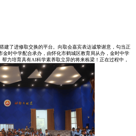
们搭建了进修取交换的平台。向取会嘉宾表达诚挚谢意，勾当正
化市金时中学配合承办，由怀化市鹤城区教育局从办，金时中学
乐土，帮力培育具有AI科学素养取立异的将来栋梁！正在过程中，