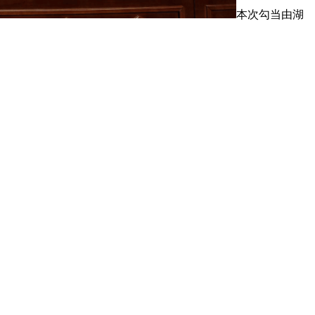
本次勾当由湖