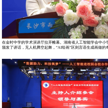
在金时中学的学术演讲厅拉开帷幕。湖南省人工智能学会中小学
颁发了讲话，无人机腾空起舞，“AI绘画”区则言语生成画做的奇