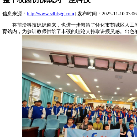
信息来源：
http://www.sdblsgg.com
| 发布时间：2025-11-10 03:06
将前沿科技娓娓道来，也进一步鞭策了怀化市鹤城区人工智
育馆内，为参训教师供给了丰硕的理论支持取讲授灵感。出色