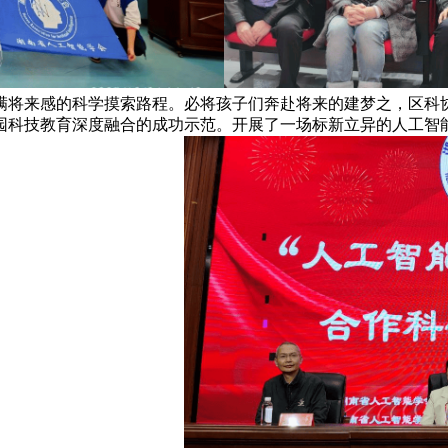
充满将来感的科学摸索路程。必将孩子们奔赴将来的建梦之，区科
园科技教育深度融合的成功示范。开展了一场标新立异的人工智