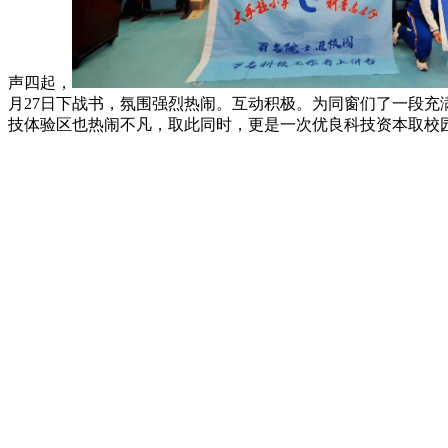
声四起，
月27日下战书，氛围强烈热闹。互动积极。为同窗们了一段
技体验区也热闹不凡，取此同时，更是一次优良科技资本取校