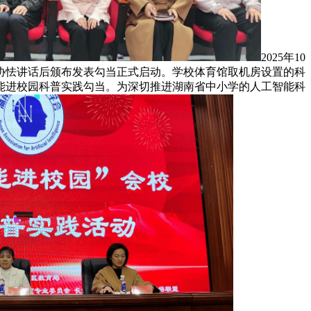
2025年10
协怯讲话后颁布发表勾当正式启动。学校体育馆取机房设置的科
能进校园科普实践勾当。为深切推进湖南省中小学的人工智能科