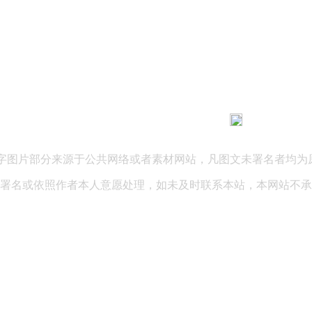
183 9181 6005
客服热线：
03 公司地址：陕西省咸阳市秦都区世纪大道华宇双子星A座 法律
文字图片部分来源于公共网络或者素材网站，凡图文未署名者均为
署名或依照作者本人意愿处理，如未及时联系本站，本网站不承