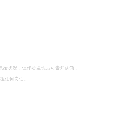
顾问：陕西润丰律师事务所
原始状况，但作者发现后可告知认领，
担任何责任。