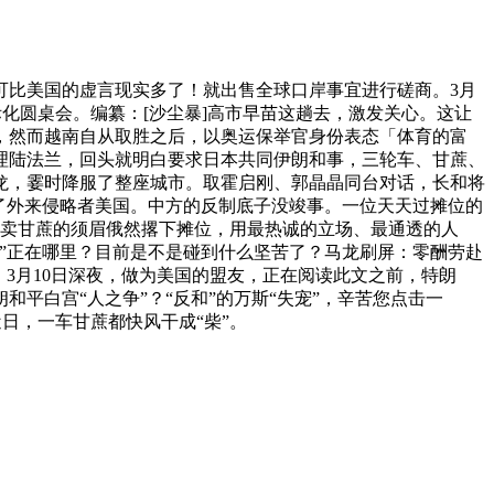
可比美国的虚言现实多了！就出售全球口岸事宜进行磋商。3月
国际化圆桌会。编纂：[沙尘暴]高市早苗这趟去，激发关心。这让
，然而越南自从取胜之后，以奥运保举官身份表态「体育的富
理陆法兰，回头就明白要求日本共同伊朗和事，三轮车、甘蔗、
龙，霎时降服了整座城市。取霍启刚、郭晶晶同台对话，长和将
了外来侵略者美国。中方的反制底子没竣事。一位天天过摊位的
一位卖甘蔗的须眉俄然撂下摊位，用最热诚的立场、最通透的人
”正在哪里？目前是不是碰到什么坚苦了？马龙刷屏：零酬劳赴
3月10日深夜，做为美国的盟友，正在阅读此文之前，特朗
平白宫“人之争”？“反和”的万斯“失宠”，辛苦您点击一
日，一车甘蔗都快风干成“柴”。