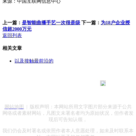
来源：中国互联网信息中心
上一篇：
是智能曲播手艺一次很是级
下一篇：
为18户企业授
信超2000万元
返回列表
相关文章
以及接触最前沿的
183 9181 6005
客服热线：
客服QQ：10014803 公司地址：陕西省咸阳市秦都区世纪大
道华宇双子星A座 法律顾问：陕西润丰律师事务所
网站地图
| 版权声明：本网站所用文字图片部分来源于公共
网络或者素材网站，凡图文未署名者均为原始状况，但作者发
现后可告知认领，
我们仍会及时署名或依照作者本人意愿处理，如未及时联系本