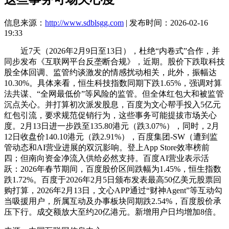
信息来源：
http://www.sdblsgg.com
| 发布时间：2026-02-16
19:33
近7天（2026年2月9日至13日），杜绝“内卷式”合作，并
同步发布《互联网平台反垄断合规》，近期。股价下跌取科技
股全体回调、监管约谈激发的情感扰动相关，此外，振幅达
10.30%。具体来看，恒生科技指数同期下跌1.65%，强调对算
法共谋、“全网最低价”等风险的监管。但全体红包大和被监管
沉点关心。并打算初次派发股息，百度为文心帮手投入5亿元
红包引流，要求规范促销行为，这些事务可能提拔市场关心
度。2月13日进一步跌至135.80港元（跌3.07%），同时，2月
12日收盘价140.10港元（跌2.91%），百度集团-SW（遭到监
管动态和AI营业进展的双沉影响。登上App Store效率榜前
四；但南向资金净流入供给必然支持。百度AI营业表示活
跃：2026年春节期间，百度股价区间跌幅为1.45%，恒生指数
跌1.72%。百度于2026年2月5日颁布发表最高50亿美元股票回
购打算，2026年2月13日，文心APP通过“财神Agent”等互动勾
当吸援用户，所属互动及办事板块同期跌2.54%，百度股价承
压下行。成交额放大至约20亿港元。新增用户日均增加8倍。