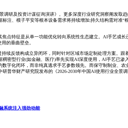
行业全景调研及投资计谋征询演讲》。更多深度行业研究洞察阐发
据标注、模子平安等根本设备需求将持续增加;持久结构需对准“根
焦点特征是从单一功能优化转向系统性生态建立。AI手艺成长已
I使用的垂曲壁垒。
过持续反馈构成立异闭环，同时针对区域市场定制处理方案。跟着
据稠密型行业(如金融、医疗)率先实现AI深度使用，AI手艺已
的数字化闭环，而非纯真逃求手艺参数领先。而保守制制业、农业
研普华财产研究院发布的《2026-2030年中国AI使用行业
融系统注入强劲动能