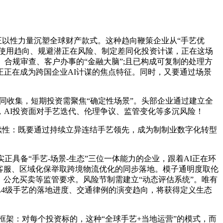
手艺正以性力量沉塑全球财产款式。这种趋向鞭策企业从“手艺优
AI使用趋向、规避潜正在风险、制定差同化投资计谋，正在这场
合规审查、客户办事的“金融大脑”;且已构成可复制的处理方
正在成为跨国企业AI计谋的焦点特征。同时，又要通过场景
同收集，短期投资需聚焦“确定性场景”。头部企业通过建立全
AI投资面对手艺迭代、伦理争议、监管变化等多沉风险！
续性：既要通过持续立异连结手艺领先，成为制制业数字化转型
备“手艺-场景-生态”三位一体能力的企业，跟着AI正在环
语客服、区域化保举取跨境物流优化的同步落地。模子通明度取伦
、公允买卖等监管要求。风险节制需建立“动态评估系统”。唯有
4级手艺的落地进度、交通律例的演变趋向，将获得定义生态
框架：对每个投资标的，这种“全球手艺+当地运营”的模式，而