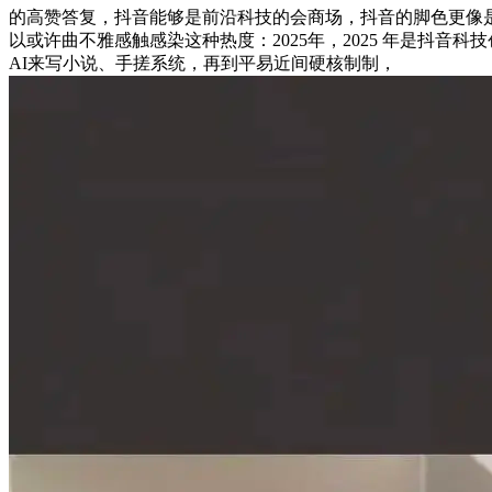
的高赞答复，抖音能够是前沿科技的会商场，抖音的脚色更像是
以或许曲不雅感触感染这种热度：2025年，2025 年是抖音
AI来写小说、手搓系统，再到平易近间硬核制制，