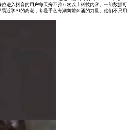
位进入抖音的用户每天旁不雅 6 次以上科技内容。一组数据可
，全平易近学AI的高潮，都是手艺海潮向前奔涌的力量。他们不只用