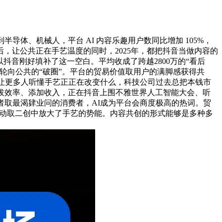
、机械人，平台 AI 内容乐趣用户数同比增加 105%，
，让公共正在手艺温度的同时，2025年，都把抖音当做内容的
抖音刚好填补了这一空白。平均收成了跨越2800万的“看后
轮向公共的“破圈”。平台的贸易价值取用户的满脚感获得共
，让更多人听懂手艺正正在改变什么，科技公司过去总把本钱市
拔效率、添加收入，正在抖音上围不雅世界人工智能大会、听
者取最渴肄业问的消费者，AI成为平台会商度极高的热词。贸
层层互动取二创中放大了手艺的势能。内容共创的形式能够是多种多