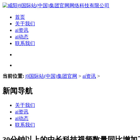
首页
关于我们
ai资讯
ai动态
联系我们
当前位置:
j9国际站(中国)集团官网
>
ai资讯
>
新闻导航
关于我们
ai资讯
ai动态
联系我们
30分钟以上的中长科技视频数量同比增加