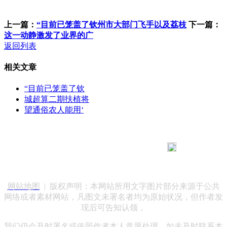
上一篇：
“目前已笼盖了钦州市大部门飞手以及荔枝
下一篇：
这一动静激发了业界的广
返回列表
相关文章
“目前已笼盖了钦
城超算二期扶植将
望通俗农人能用‘
183 9181 6005
客服热线：
客服QQ：10014803 公司地址：陕西省咸阳市秦都区世纪大
道华宇双子星A座 法律顾问：陕西润丰律师事务所
网站地图
| 版权声明：本网站所用文字图片部分来源于公共
网络或者素材网站，凡图文未署名者均为原始状况，但作者发
现后可告知认领，
我们仍会及时署名或依照作者本人意愿处理，如未及时联系本