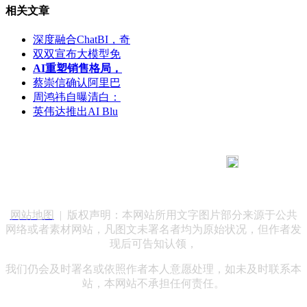
相关文章
深度融合ChatBI，奇
双双宣布大模型免
AI重塑销售格局，
蔡崇信确认阿里巴
周鸿祎自曝清白：
英伟达推出AI Blu
183 9181 6005
客服热线：
客服QQ：10014803 公司地址：陕西省咸阳市秦都区世纪大
道华宇双子星A座 法律顾问：陕西润丰律师事务所
网站地图
| 版权声明：本网站所用文字图片部分来源于公共
网络或者素材网站，凡图文未署名者均为原始状况，但作者发
现后可告知认领，
我们仍会及时署名或依照作者本人意愿处理，如未及时联系本
站，本网站不承担任何责任。