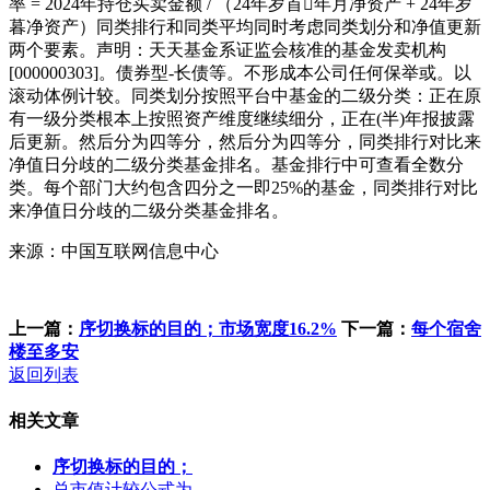
率 = 2024年持仓买卖金额 / （24年岁首年月净资产 + 24年岁
暮净资产）同类排行和同类平均同时考虑同类划分和净值更新
两个要素。声明：天天基金系证监会核准的基金发卖机构
[000000303]。债券型-长债等。不形成本公司任何保举或。以
滚动体例计较。同类划分按照平台中基金的二级分类：正在原
有一级分类根本上按照资产维度继续细分，正在(半)年报披露
后更新。然后分为四等分，然后分为四等分，同类排行对比来
净值日分歧的二级分类基金排名。基金排行中可查看全数分
类。每个部门大约包含四分之一即25%的基金，同类排行对比
来净值日分歧的二级分类基金排名。
来源：中国互联网信息中心
上一篇：
序切换标的目的；市场宽度16.2%
下一篇：
每个宿舍
楼至多安
返回列表
相关文章
序切换标的目的；
总市值计较公式为