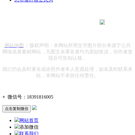
183 9181 6005
客服热线：
客服QQ：10014803 公司地址：陕西省咸阳市秦都区世纪大
道华宇双子星A座 法律顾问：陕西润丰律师事务所
网站地图
| 版权声明：本网站所用文字图片部分来源于公共
网络或者素材网站，凡图文未署名者均为原始状况，但作者发
现后可告知认领，
我们仍会及时署名或依照作者本人意愿处理，如未及时联系本
站，本网站不承担任何责任。
+
微信号：
18391816005
点击复制微信
网站首页
添加微信
联系我们