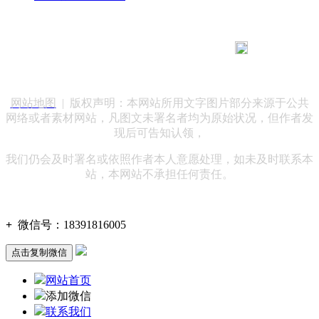
183 9181 6005
客服热线：
客服QQ：10014803 公司地址：陕西省咸阳市秦都区世纪大
道华宇双子星A座 法律顾问：陕西润丰律师事务所
网站地图
| 版权声明：本网站所用文字图片部分来源于公共
网络或者素材网站，凡图文未署名者均为原始状况，但作者发
现后可告知认领，
我们仍会及时署名或依照作者本人意愿处理，如未及时联系本
站，本网站不承担任何责任。
+
微信号：
18391816005
点击复制微信
网站首页
添加微信
联系我们