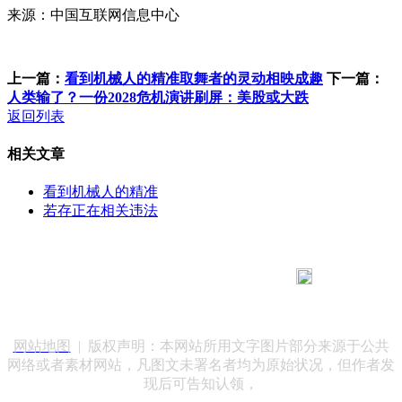
来源：中国互联网信息中心
上一篇：
看到机械人的精准取舞者的灵动相映成趣
下一篇：
人类输了？一份2028危机演讲刷屏：美股或大跌
返回列表
相关文章
看到机械人的精准
若存正在相关违法
183 9181 6005
客服热线：
客服QQ：10014803 公司地址：陕西省咸阳市秦都区世纪大
道华宇双子星A座 法律顾问：陕西润丰律师事务所
网站地图
| 版权声明：本网站所用文字图片部分来源于公共
网络或者素材网站，凡图文未署名者均为原始状况，但作者发
现后可告知认领，