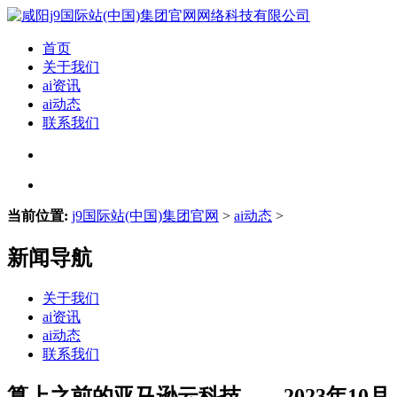
首页
关于我们
ai资讯
ai动态
联系我们
当前位置:
j9国际站(中国)集团官网
>
ai动态
>
新闻导航
关于我们
ai资讯
ai动态
联系我们
算上之前的亚马逊云科技、…2023年10月