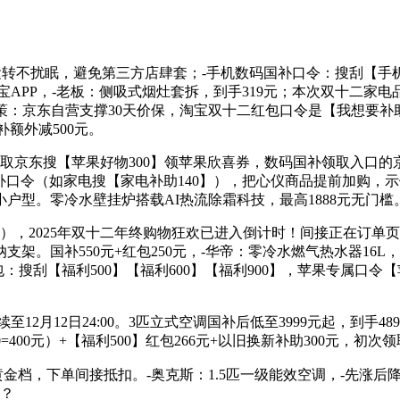
转不扰眠，避免第三方店肆套；-手机数码国补口令：搜刮【手机0
宝APP，-老板：侧吸式烟灶套拆，到手319元；本次双十二家电
保政策：京东自营支撑30天价保，淘宝双十二红包口令是【我想要补助
国补额外减500元。
京东搜【苹果好物300】领苹果欣喜券，数码国补领取入口的京
补口令（如家电搜【家电补助140】），把心仪商品提前加购，示例
小户型。零冷水壁挂炉搭载AI热流除霜科技，最高1888元无门槛
），2025年双十二年终购物狂欢已进入倒计时！间接正在订单页
架。国补550元+红包250元，-华帝：零冷水燃气热水器16
搜刮【福利500】【福利600】【福利900】，苹果专属口令
月12日24:00。3匹立式空调国补后低至3999元起，到手48
=400元）+【福利500】红包266元+以旧换新补助300元，初次
码黄金档，下单间接抵扣。-奥克斯：1.5匹一级能效空调，-先涨
螨？