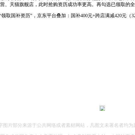
自营、天猫旗舰店，此时抢购资历成功率更高。再勾选已领取的
国补资历”，京东平台叠加：国补400元+跨店满减420元（3299
183 9181 6005
客服热线：
03 公司地址：陕西省咸阳市秦都区世纪大道华宇双子星A座 法律
文字图片部分来源于公共网络或者素材网站，凡图文未署名者均为