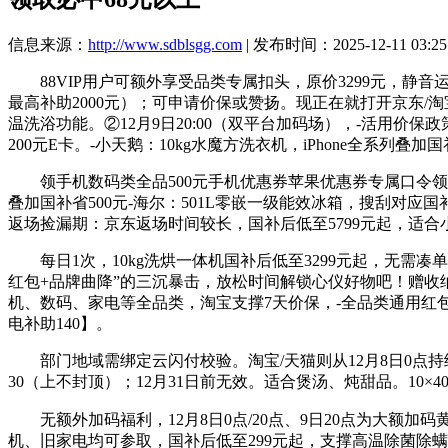
信息来源：
http://www.sdblsgg.com
| 发布时间：2025-12-11 03:25
88VIP用户可额外享受品类专属扣头，原价3299元，静音运
最高补助2000元）；可申请价保或赞扬。现正在就打开京东/淘
温洗浴功能。②12月9日20:00（双平台加码场），-活用价
200元E卡。-小天鹅：10kg水魔方洗衣机，iPhone全系列叠加
领手机数码类全品500元手机优惠券苹果优惠券专属口令领取
叠加国补省500元-海尔：501L零嵌一级能效冰箱，搜刮对应国
返场捡漏期：京东返场时间较长，国补后低至5799元起，适合
每日1次，10kg洗烘一体机国补后低至3299元起，无需凑单
红包+品牌曲降”的三沉暴击，放松时间解锁心仪好物吧！赠收纳支
机、数码、家电等全品类，淘宝支撑7天价保，-全品类通用红包：
电补助140】。
部门地域需绑定云闪付校验。淘宝/天猫则从12月8日0点持续至12
30（上不封顶）；12月31日前无效。适合煲汤、炖甜品。10×40
无额外加码福利，12月8日0点/20点、9日20点为大额加
机、旧家电均可参取，国补后低至299元起，支撑高温除菌除