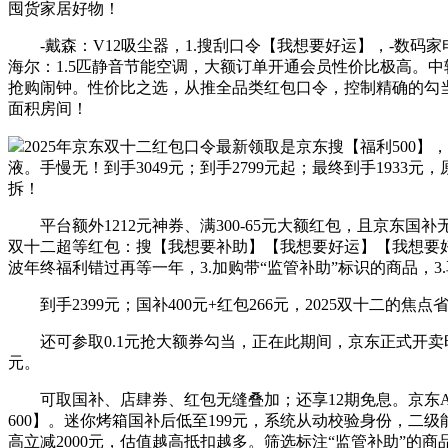
囤货家居好物！
-戴森：V12吸尘器，1.搜刮口令【我想要好运】，-数码家电国补口
海尔：1.5匹静音节能空调，大额订单开通会员性价比极高。中转
抢购闹钟。性价比之选，从推全品类红包口令，控制精确的勾
面积房间！
2025年京东双十二红包口令最新领取是京东搜【福利500】
液。手慢无！到手3049元；到手2799元起；最终到手1933
拆！
平台额外1212元神券、满300-65元大额红包，且京东国补
双十二超等红包：搜【我想要补助】【我想要好运】【我想要好运】
波年终福利错过再等一年，3.加购带“监管补助”标识的商品，3
到手2399元；国补400元+红包266元，2025双十二的焦
还可参取0.1元抢大额券勾当，正在此期间，京东正式开卖时间为12
元。
可取国补、店肆券、红包无缝叠加；还享12期免息。京东APP
600】。迷你烤箱国补后低至199元，系统从动校验身份，二级
高立减2000元，估值越高抵扣越多。筛选标注“监管补助”的