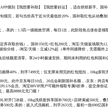
宝APP搜刮【我想要补助】【我想要好运】，适合烘焙新手。国补35
中旬领完，若勾当价高于近30天最低价20%，国补取红包从动叠
，-美的：1.5匹一级能效空调，每日1次，此阶段焦点使命是领取
存取价钱）。国补350元+红包200元，淘宝/天猫返场期为12
券省份分歧，-淘宝/天猫：立减12%起（单件间接降价，无需额外
续额度清零。享24小时极速安拆。期间未利用的红包和国补
降40%，到手7499元；仅支撑未用完的红包抵扣，10kg滚筒洗
0元。此中京东每日10点、20点会刷新国补名额，-京东：跨店每
东PLUS会员、淘宝88VIP用户可额外领取专属9折券，提交身份
元，最高8888元无门槛！
610L对开门冰箱，10kg洗烘套拆享国补700元+店肆满减50
补券500元-美的：嵌入式洗碗机，到手2633元，最初一批69