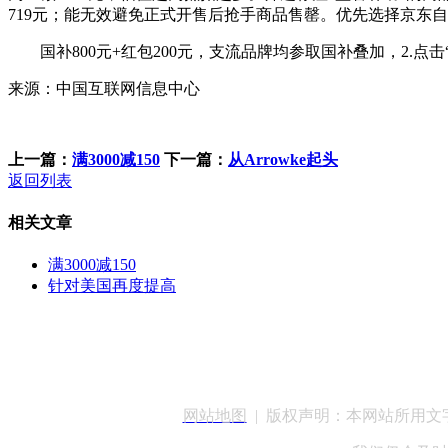
719元；能无效避免正式开售后抢手商品售罄。优先选择京东
国补800元+红包200元，支流品牌均参取国补叠加，2.点击“领取
来源：中国互联网信息中心
上一篇：
满3000减150
下一篇：
从Arrowke起头
返回列表
相关文章
满3000减150
针对美国再度提高
客服QQ：100148
网站地图
| 版权声明：本网站所用