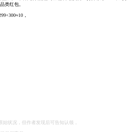
全品类红包。
÷300≈10，
顾问：陕西润丰律师事务所
原始状况，但作者发现后可告知认领，