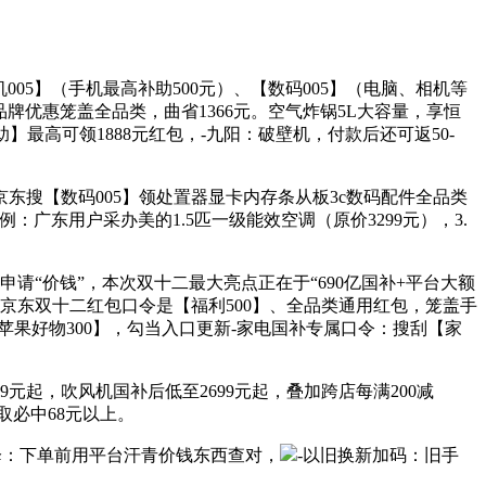
05】（手机最高补助500元）、【数码005】（电脑、相机等
品牌优惠笼盖全品类，曲省1366元。空气炸锅5L大容量，享恒
】最高可领1888元红包，-九阳：破壁机，付款后还可返50-
东搜【数码005】领处置器显卡内存条从板3c数码配件全品类
：广东用户采办美的1.5匹一级能效空调（原价3299元），3.
。
申请“价钱”，本次双十二最大亮点正在于“690亿国补+平台大额
L，京东双十二红包口令是【福利500】、全品类通用红包，笼盖手
【苹果好物300】，勾当入口更新-家电国补专属口令：搜刮【家
99元起，吹风机国补后低至2699元起，叠加跨店每满200减
领取必中68元以上。
后降：下单前用平台汗青价钱东西查对，
-以旧换新加码：旧手