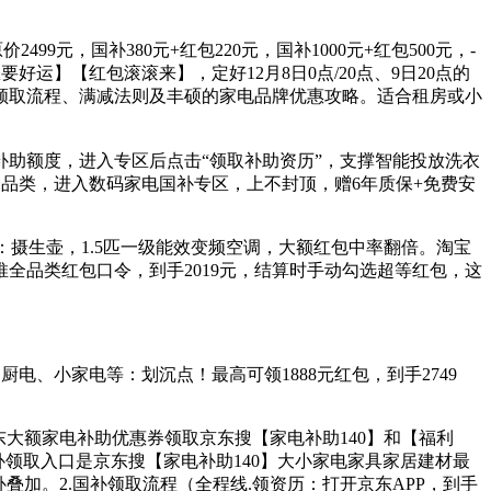
9元，国补380元+红包220元，国补1000元+红包500元，-
运】【红包滚滚来】，定好12月8日0点/20点、9日20点的
领取流程、满减法则及丰硕的家电品牌优惠攻略。适合租房或小
当前补助额度，进入专区后点击“领取补助资历”，支撑智能投放洗衣
机等全品类，进入数码家电国补专区，上不封顶，赠6年质保+免费安
熊：摄生壶，1.5匹一级能效变频空调，大额红包中率翻倍。淘宝
从推全品类红包口令，到手2019元，结算时手动勾选超等红包，这
、厨电、小家电等：划沉点！最高可领1888元红包，到手2749
东大额家电补助优惠券领取京东搜【家电补助140】和【福利
国补领取入口是京东搜【家电补助140】大小家电家具家居建材最
叠加。2.国补领取流程（全程线.领资历：打开京东APP，到手