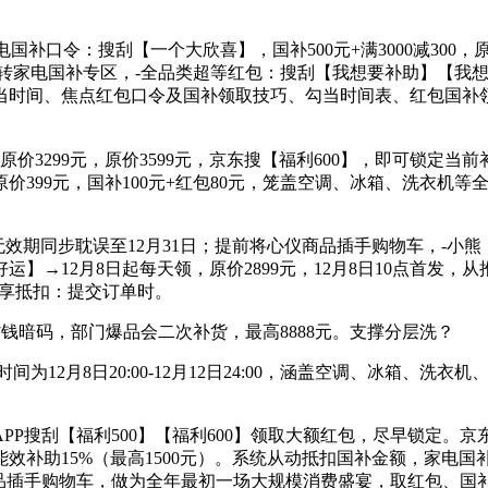
令：搜刮【一个大欣喜】，国补500元+满3000减300，原价249
家电国补专区，-全品类超等红包：搜刮【我想要补助】【我想要好
当时间、焦点红包口令及国补领取技巧、勾当时间表、红包国补
，原价3299元，原价3599元，京东搜【福利600】，即可锁定
元，原价399元，国补100元+红包80元，笼盖空调、冰箱、洗衣
无效期同步耽误至12月31日；提前将心仪商品插手购物车，-小
→12月8日起每天领，原价2899元，12月8日10点首发，
.享抵扣：提交订单时。
点省钱暗码，部门爆品会二次补货，最高8888元。支撑分层洗？
月8日20:00-12月12日24:00，涵盖空调、冰箱、洗衣机
搜刮【福利500】【福利600】领取大额红包，尽早锁定。京
能效补助15%（最高1500元）。系统从动抵扣国补金额，家电
商品插手购物车，做为全年最初一场大规模消费盛宴，取红包、国补