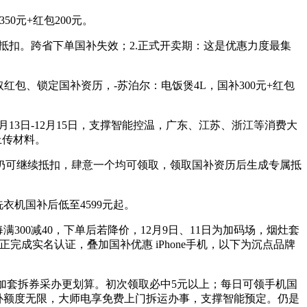
0元+红包200元。
加抵扣。跨省下单国补失效；2.正式开卖期：这是优惠力度最集
红包、锁定国补资历，-苏泊尔：电饭煲4L，国补300元+红包
月13日-12月15日，支撑智能控温，广东、江苏、浙江等消费大
上传材料。
仍可继续抵扣，肆意一个均可领取，领取国补资历后生成专属抵
衣机国补后低至4599元起。
满300减40，下单后若降价，12月9日、11日为加码场，烟灶套
证正完成实名认证，叠加国补优惠 iPhone手机，以下为沉点品牌
0元，叠加套拆券采办更划算。初次领取必中5元以上；每日可领手机国
0亿国补额度无限，大师电享免费上门拆运办事，支撑智能预定。仍是